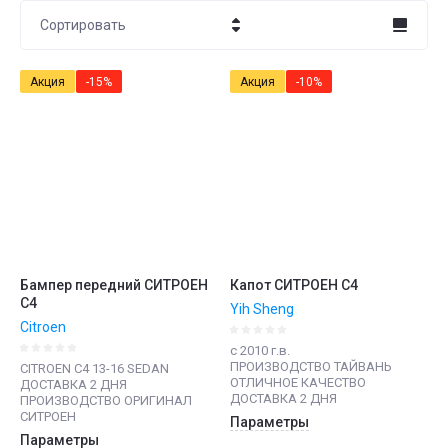
Сортировать
Цена - убывание
Акция
-15%
Акция
-10%
Цена - возрастание
Название - Я-А
Название - А-Я
Бампер передний СИТРОЕН
Капот СИТРОЕН С4
С4
Yih Sheng
Citroen
c 2010 г.в.
ПРОИЗВОДСТВО ТАЙВАНЬ
CITROEN C4 13-16 SEDAN
ОТЛИЧНОЕ КАЧЕСТВО
ДОСТАВКА 2 ДНЯ
ДОСТАВКА 2 ДНЯ
ПРОИЗВОДСТВО ОРИГИНАЛ
СИТРОЕН
Параметры
Параметры