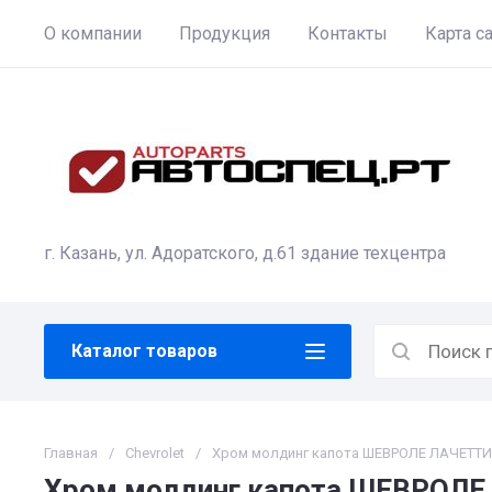
О компании
Продукция
Контакты
Карта с
г. Казань, ул. Адоратского, д.61 здание техцентра
Каталог товаров
Главная
/
Сhevrolet
/
Хром молдинг капота ШЕВРОЛЕ ЛАЧЕТТ
Хром молдинг капота ШЕВРОЛ