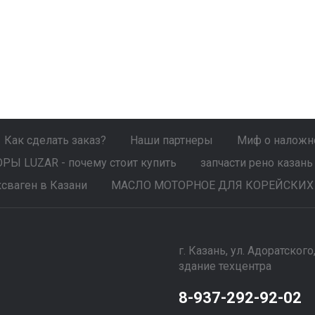
Как сделать заказ?
Наши партнеры
Миф о наложно
Ы LUZAR - почему стоит купить
запчасти рено казань
сваген в Казани
МАСЛО МОТОРНОЕ ДЛЯ КОРЕЙСКИХ
г. Казань, ул. Адоратского
здание техцентра
8-937-292-92-02