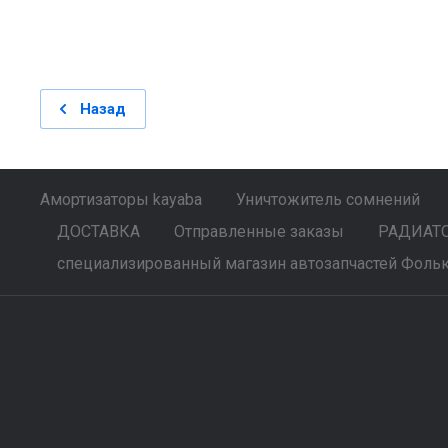
Назад
Амортизаторы kayaba
Уничтожитель сомнений
ДОСТАВКА
Отправленные заказы
РАДИАТОР
специализированный магазин автозапчастей Фольк