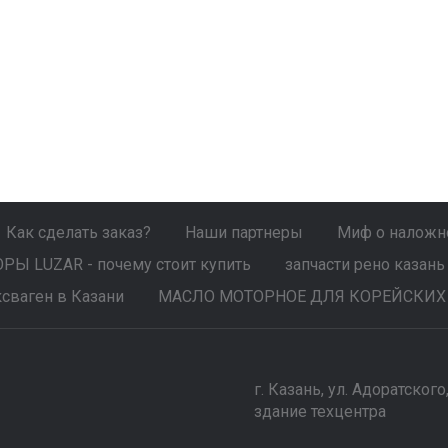
Как сделать заказ?
Наши партнеры
Миф о наложно
Ы LUZAR - почему стоит купить
запчасти рено казань
сваген в Казани
МАСЛО МОТОРНОЕ ДЛЯ КОРЕЙСКИХ
г. Казань, ул. Адоратского
здание техцентра