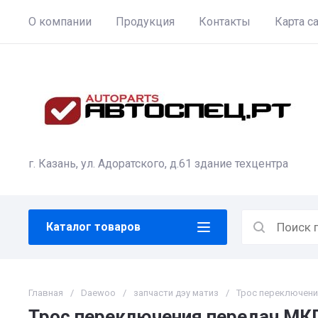
О компании
Продукция
Контакты
Карта с
г. Казань, ул. Адоратского, д.61 здание техцентра
Каталог товаров
Главная
/
Daewoo
/
запчасти дэу матиз
/
Трос переключен
Трос переключения передач М