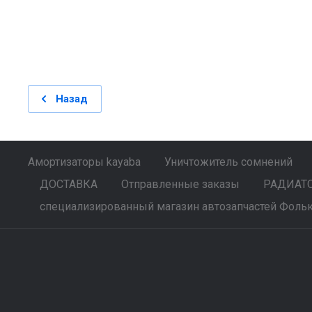
Назад
Амортизаторы kayaba
Уничтожитель сомнений
ДОСТАВКА
Отправленные заказы
РАДИАТОР
специализированный магазин автозапчастей Фольк