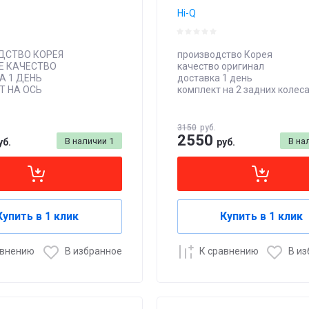
Hi-Q
ДСТВО КОРЕЯ
производство Корея
Е КАЧЕСТВО
качество оригинал
А 1 ДЕНЬ
доставка 1 день
Т НА ОСЬ
комплект на 2 задних колес
3150
руб.
2550
В наличии
1
В на
уб.
руб.
Купить в 1 клик
Купить в 1 клик
авнению
В избранное
К сравнению
В и