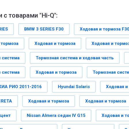
 с товарами "Hi-Q":
RIES
BMW 3 SERIES F30
Ходовая и тормоза F3
 тормоза
Ходовая и тормоза
Ходовая и тормо
 система
Тормозная система и ходовая часть
 система
Ходовая и тормоза
Тормозная сист
КИА РИО 2011-2016
Hyundai Solaris
Ходовая и
CRETA
Ходовая и тормоза
Ходовая и тормоза
кцент
Nissan Almera седан IV G15
Ходовая и т