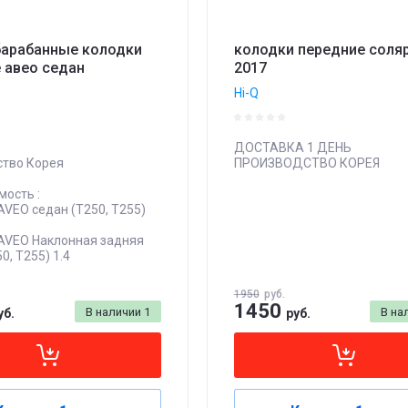
барабанные колодки
колодки передние соля
 авео седан
2017
Hi-Q
ДОСТАВКА 1 ДЕНЬ
ство Корея
ПРОИЗВОДСТВО КОРЕЯ
ость :
 AVEO седан (T250, T255)
 AVEO Наклонная задняя
0, T255) 1.4
1950
руб.
1450
В наличии
1
В на
уб.
руб.