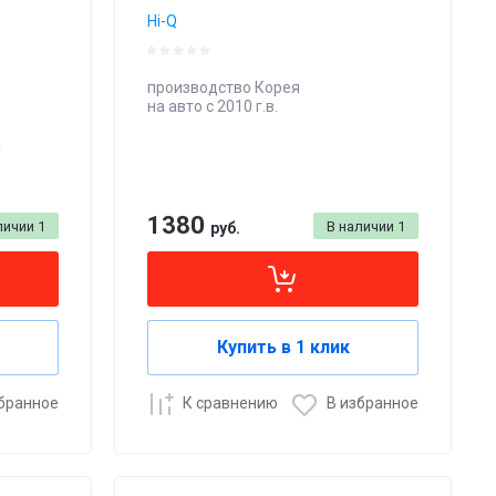
Hi-Q
производство Корея
на авто с 2010 г.в.
а
1380
личии
1
В наличии
1
руб.
Купить в 1 клик
збранное
К сравнению
В избранное