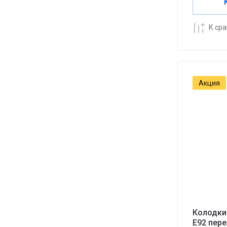
К ср
Акция
Колодки
Е92 пер