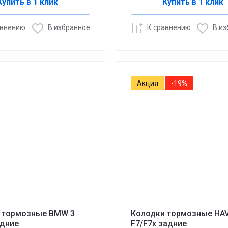
Купить в 1 клик
Купить в 1 клик
авнению
В избранное
К сравнению
В и
Акция
-19%
 тормозные BMW 3
Колодки тормозные HA
едние
F7/F7x задние