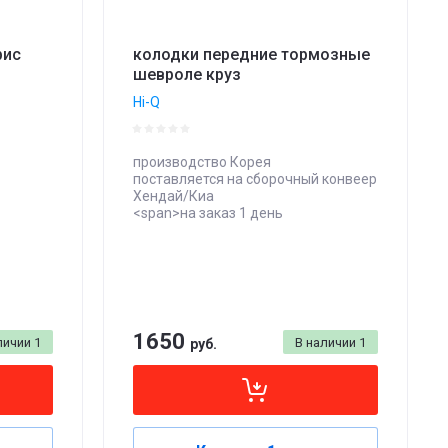
рис
колодки передние тормозные
шевроле круз
Hi-Q
производство Корея
поставляется на сборочный конвеер
Хендай/Киа
<span>на заказ 1 день
1650
личии
1
В наличии
1
руб.