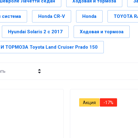
Шевроле Лачетти седан
Ходовая и тормоза
З
 система
Honda CR-V
Honda
TOYOTA RA
Hyundai Solaris 2 с 2017
Ходовая и тормоза
 ТОРМОЗА Toyota Land Cruiser Prado 150
ать
 - убывание
 - возрастание
Акция
-17%
ание - Я-А
ание - А-Я