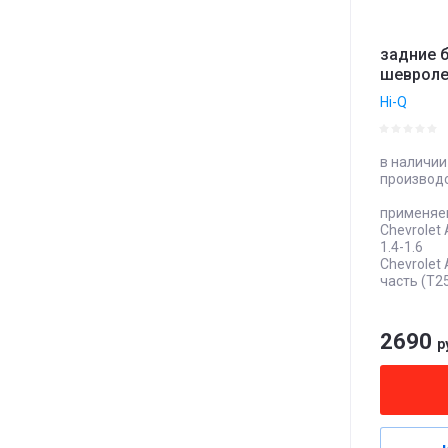
задние 
шевроле
Hi-Q
в наличии
производ
применяем
Сhevrolet
1.4-1.6
Chevrolet
часть (T25
2690
р