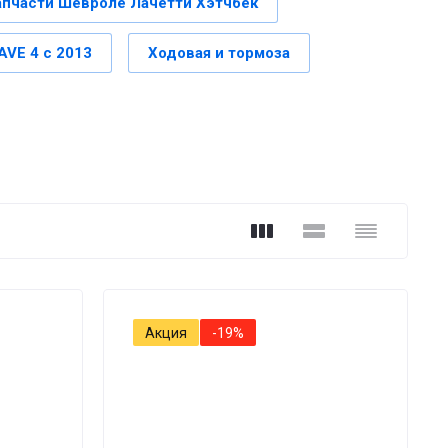
апчасти Шевроле Лачетти Хэтчбек
VE 4 с 2013
Ходовая и тормоза
Акция
-19%