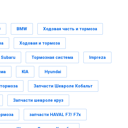
0
BMW
Ходовая часть и тормоза
за
Ходовая и тормоза
Subaru
Тормозная система
Impreza
ема
KIA
Hyundai
 тормоза
Запчасти Шевроле Кобальт
Запчасти шевроле круз
ормоза
запчасти HAVAL F7/ F7x