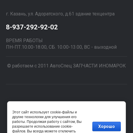
г. Казань, ул. Адоратского, д.61 здание техцентра
8-937-292-92-02
ВРЕМЯ РАБОТЫ
ПН-ПТ.10.00-18.00, СБ. 10.00-13.00, ВС - выходной
© работаем с 2011 АвтоСпец ЗАПЧАСТИ ИНОМАРОК
Этот сайт использует cookie-файлы и
другие технологии для улучшения его
E-mail адрес: *
работы. Продолжая работу с сайтом, Вы
Хорошо
разрешаете использование cookie-
Имя:
файлов. Вы всегда можете отключить