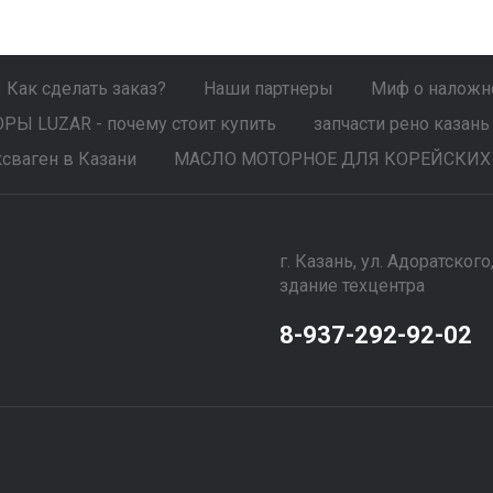
Как сделать заказ?
Наши партнеры
Миф о наложно
Ы LUZAR - почему стоит купить
запчасти рено казань
сваген в Казани
МАСЛО МОТОРНОЕ ДЛЯ КОРЕЙСКИХ
г. Казань, ул. Адоратского
здание техцентра
8-937-292-92-02