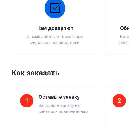
Нам доверяют
Обн
С нами работают известные
Ката
мировые производители
расш
Как заказать
Оставьте заявку
1
2
Заполните заявку на
сайте или позвоните нам