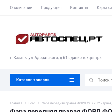
О компании
Продукция
Контакты
Карта с
г. Казань, ул. Адоратского, д.61 здание техцентра
Каталог товаров
Главная
/
Ford
/
Фара передняя правая ФОРД ФОКУС 2 черная,
Фара передняя правая ФОРД ФО