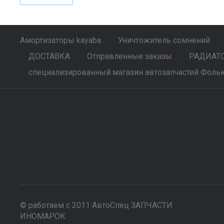
Амортизаторы kayaba
Уничтожитель сомнений
ДОСТАВКА
Отправленные заказы
РАДИАТОР
специализированный магазин автозапчастей Фольк
© работаем с 2011 АвтоСпец ЗАПЧАСТИ
ИНОМАРОК