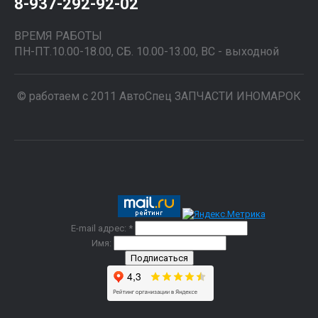
8-937-292-92-02
ВРЕМЯ РАБОТЫ
ПН-ПТ.10.00-18.00, СБ. 10.00-13.00, ВС - выходной
© работаем с 2011 АвтоСпец ЗАПЧАСТИ ИНОМАРОК
E-mail адрес: *
Имя: