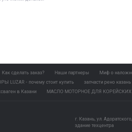
Как сделать заказ?
Наши партнеры
Миф о наложно
Ы LUZAR - почему стоит купить
запчасти рено казань
сваген в Казани
МАСЛО МОТОРНОЕ ДЛЯ КОРЕЙСКИХ
г. Казань, ул. Адоратского
здание техцентра