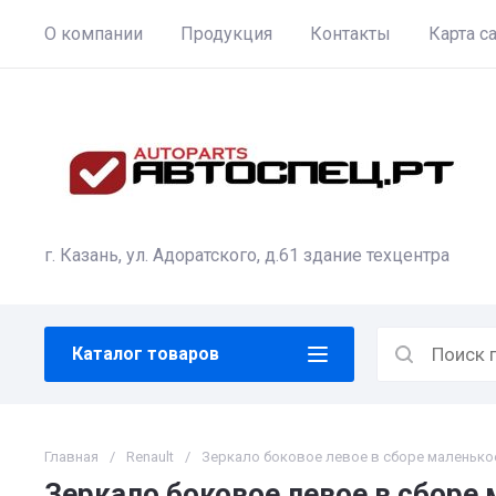
О компании
Продукция
Контакты
Карта с
г. Казань, ул. Адоратского, д.61 здание техцентра
Каталог товаров
Главная
/
Renault
/
Зеркало боковое левое в сборе маленьк
Зеркало боковое левое в сборе