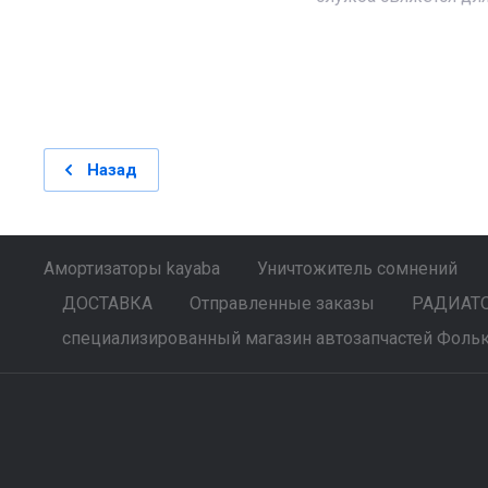
Назад
Амортизаторы kayaba
Уничтожитель сомнений
ДОСТАВКА
Отправленные заказы
РАДИАТОР
специализированный магазин автозапчастей Фольк