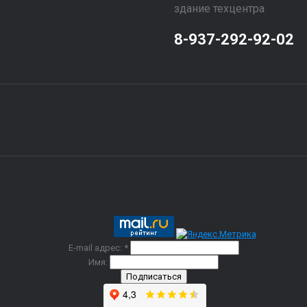
здание техцентра
8-937-292-92-02
E-mail адрес: *
Имя: