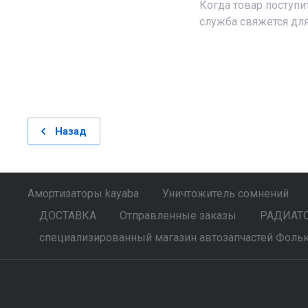
Когда товар поступи
служба свяжется для
Назад
Амортизаторы kayaba
Уничтожитель сомнений
ДОСТАВКА
Отправленные заказы
РАДИАТОР
специализированный магазин автозапчастей Фольк