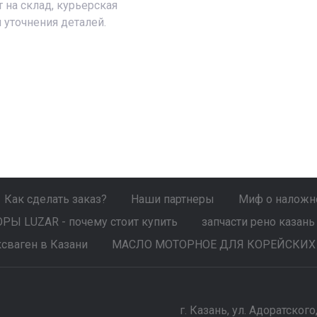
т на склад, курьерская
 уточнения деталей.
Как сделать заказ?
Наши партнеры
Миф о наложно
Ы LUZAR - почему стоит купить
запчасти рено казань
сваген в Казани
МАСЛО МОТОРНОЕ ДЛЯ КОРЕЙСКИХ
г. Казань, ул. Адоратского